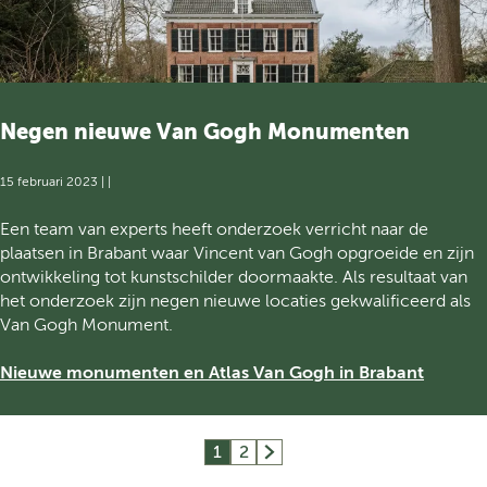
e
t
b
c
d
o
o
e
e
n
u
n
r
s
w
t
l
d
v
m
a
e
a
Negen nieuwe Van Gogh Monumenten
e
n
w
n
t
d
e
N
n
15 februari 2023
|
|
g
e
i
d
N
Een team van experts heeft onderzoek verricht naar de
e
e
e
plaatsen in Brabant waar Vincent van Gogh opgroeide en zijn
u
r
g
ontwikkeling tot kunstschilder doormaakte. Als resultaat van
w
l
e
het onderzoek zijn negen nieuwe locaties gekwalificeerd als
e
a
n
Van Gogh Monument.
A
n
n
t
d
i
Nieuwe monumenten en Atlas Van Gogh in Brabant
l
e
a
u
s
w
1
2
H
G
G
e
u
a
a