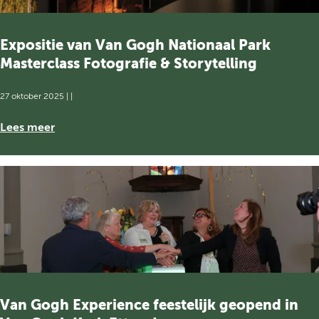
p
r
o
Expositie van Van Gogh Nationaal Park
g
Masterclass Fotografie & Storytelling
r
a
27 oktober 2025
|
|
m
m
E
Lees meer
a
x
D
p
e
o
N
s
i
i
e
t
u
i
w
e
e
v
V
a
i
n
Van Gogh Experience feestelijk geopend in
n
V