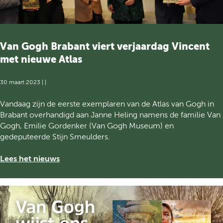
u
g
o
s
e
g
e
M
h
u
u
V
Van Gogh Brabant viert verjaardag Vincent
m
s
i
d
met nieuwe Atlas
e
l
a
u
l
n
30 maart 2023
|
|
m
a
k
w
g
z
V
Vandaag zijn de eerste exemplaren van de Atlas van Gogh in
i
e
i
a
Brabant overhandigd aan Janne Heling namens de familie Van
n
M
j
n
Gogh, Emilie Gordenker (Van Gogh Museum) en
t
u
A
G
gedeputeerde Stijn Smeulders.
p
s
S
o
u
e
M
g
Lees het nieuws
b
u
L
h
l
m
B
i
w
r
e
i
a
k
n
b
s
t