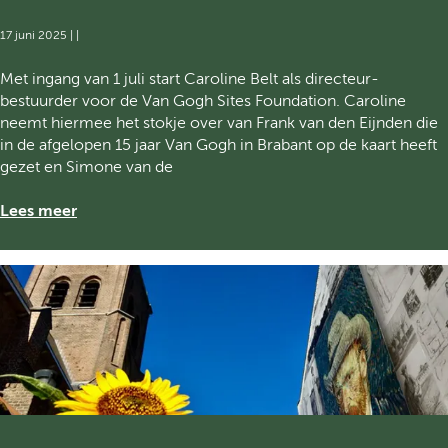
a
f
s
17 juni 2025
|
|
e
t
e
e
C
Met ingang van 1 juli start Caroline Belt als directeur-
s
r
a
bestuurder voor de Van Gogh Sites Foundation. Caroline
t
c
r
neemt hiermee het stokje over van Frank van den Eijnden die
e
l
o
in de afgelopen 15 jaar Van Gogh in Brabant op de kaart heeft
l
a
l
gezet en Simone van de
i
s
i
j
s
n
Lees meer
k
F
e
g
o
B
e
t
e
o
o
l
p
g
t
e
r
n
n
a
i
d
f
e
i
i
u
n
e
w
V
&