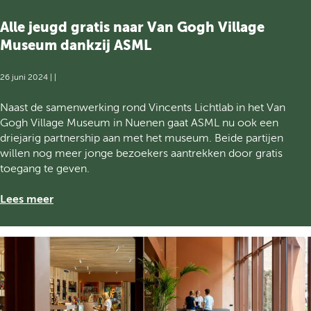
n
V
-
Alle jeugd gratis naar Van Gogh Village
a
L
n
Museum dankzij ASML
e
G
u
o
26 juni 2024
|
|
r
g
k
h
A
Naast de samenwerking rond Vincents Lichtlab in het Van
r
S
l
Gogh Village Museum in Nuenen gaat ASML nu ook een
i
i
l
driejarig partnership aan met het museum. Beide partijen
j
t
e
willen nog meer jonge bezoekers aantrekken door gratis
g
e
j
toegang te geven.
t
s
e
m
F
u
Lees meer
u
o
g
l
u
d
t
n
g
i
d
r
m
a
a
e
t
t
d
i
i