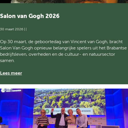
e
u
w
Salon van Gogh 2026
e
V
30 maart 2026
|
|
i
n
S
Op 30 maart, de geboortedag van Vincent van Gogh, bracht
c
a
Salon Van Gogh opnieuw belangrijke spelers uit het Brabantse
e
l
bedrijfsleven, overheden en de cultuur- en natuursector
n
o
samen.
t
n
e
v
Lees meer
n
a
n
G
o
g
h
2
0