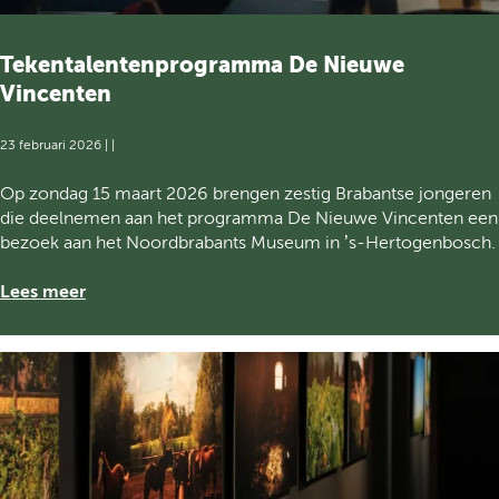
e
b
e
Tekentalentenprogramma De Nieuwe
s
Vincenten
t
e
23 februari 2026
|
|
m
m
T
Op zondag 15 maart 2026 brengen zestig Brabantse jongeren
i
e
die deelnemen aan het programma De Nieuwe Vincenten een
n
k
bezoek aan het Noordbrabants Museum in ’s-Hertogenbosch.
g
e
t
n
Lees meer
e
t
r
a
w
l
e
e
r
n
e
t
l
e
d
n