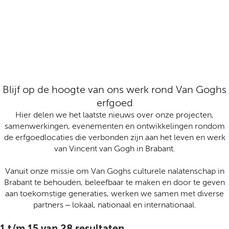
t
a
a
l
:
N
e
d
Blijf op de hoogte van ons werk rond Van Goghs
e
erfgoed
r
l
Hier delen we het laatste nieuws over onze projecten,
a
samenwerkingen, evenementen en ontwikkelingen rondom
n
de erfgoedlocaties die verbonden zijn aan het leven en werk
d
van Vincent van Gogh in Brabant.
s
Vanuit onze missie om Van Goghs culturele nalatenschap in
Brabant te behouden, beleefbaar te maken en door te geven
aan toekomstige generaties, werken we samen met diverse
partners – lokaal, nationaal en internationaal.
1 t/m 15 van 28 resultaten