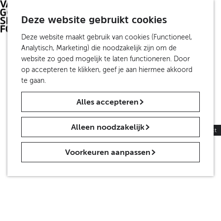
S
Investeer
Z
e
Deze website gebruikt cookies
Travel Trade
o
M
l
De Partners
e
e
G
Deze website maakt gebruik van cookies (Functioneel,
e
k
n
a
Analytisch, Marketing) die noodzakelijk zijn om de
c
Over ons
e
u
n
website zo goed mogelijk te laten functioneren. Door
t
Organisatie
n
a
op accepteren te klikken, geef je aan hiermee akkoord
e
Van Gogh Sites NV
a
te gaan.
e
ANBI
r
r
Alles accepteren
d
t
Contact
e
a
Nieuws
h
a
Alleen noodzakelijk
Persinformatie
|
Trade
|
Educatie
|
Contact
o
l
m
H
Voorkeuren aanpassen
e
u
p
i
a
d
g
i
e
g
e