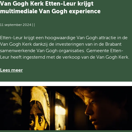
e
Van Gogh Kerk Etten-Leur krijgt
a
S
d
n
multimediale Van Gogh experience
t
i
G
o
r
o
11 september 2024
|
|
r
e
g
y
c
h
V
Etten-Leur krijgt een hoogwaardige Van Gogh attractie in de
t
t
K
a
Van Gogh Kerk dankzij de investeringen van in de Brabant
e
e
e
n
samenwerkende Van Gogh organisaties. Gemeente Etten-
l
u
r
G
Leur heeft ingestemd met de verkoop van de Van Gogh Kerk.
l
r
k
o
i
-
E
g
Lees meer
n
b
t
h
g
e
t
K
s
e
e
t
n
r
u
-
k
u
L
E
r
e
t
d
u
t
e
r
e
r