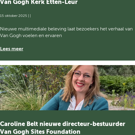
c
Van Gogh Kerk Etten-Leur
a
e
n
n
15 oktober 2025
|
|
G
t
o
e
V
Nieuwe multimediale beleving laat bezoekers het verhaal van
g
n
a
Van Gogh voelen en ervaren
h
n
N
G
Lees meer
a
o
t
g
i
h
o
E
n
x
a
p
a
e
l
r
P
i
a
e
r
n
Caroline Belt nieuwe directeur-bestuurder
k
c
M
Van Gogh Sites Foundation
e