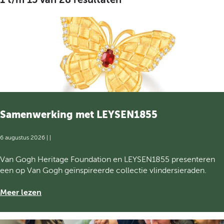
Samenwerking met LEYSEN1855
6 augustus 2026
|
|
S
Van Gogh Heritage Foundation en LEYSEN1855 presenteren
a
een op Van Gogh geïnspireerde collectie vlindersieraden.
m
e
o
Meer lezen
n
v
w
e