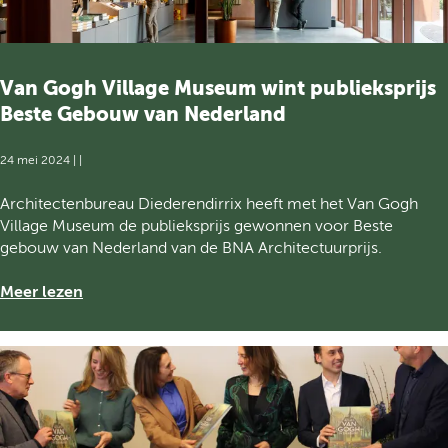
i
o
s
a
n
n
l
a
e
a
Van Gogh Village Museum wint publieksprijs
V
r
a
Beste Gebouw van Nederland
V
n
a
G
24 mei 2024
|
|
n
o
G
g
V
Architectenbureau Diederendirrix heeft met het Van Gogh
o
h
a
Village Museum de publieksprijs gewonnen voor Beste
g
e
n
gebouw van Nederland van de BNA Architectuurprijs.
h
x
G
V
p
o
o
Meer lezen
i
e
g
v
l
r
h
e
l
i
V
r
a
e
i
V
g
n
l
a
e
c
l
n
M
e
a
G