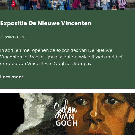
h
N
a
1
t
8
j
Expositie De Nieuwe Vincenten
5
e
5
s
31 maart 2026
|
|
2
0
E
In april en mei openen de exposities van De Nieuwe
2
x
Vincenten in Brabant: jong talent ontwikkelt zich met het
6
p
erfgoed van Vincent van Gogh als kompas.
/
o
2
s
Lees meer
0
i
2
t
7
i
e
D
e
N
i