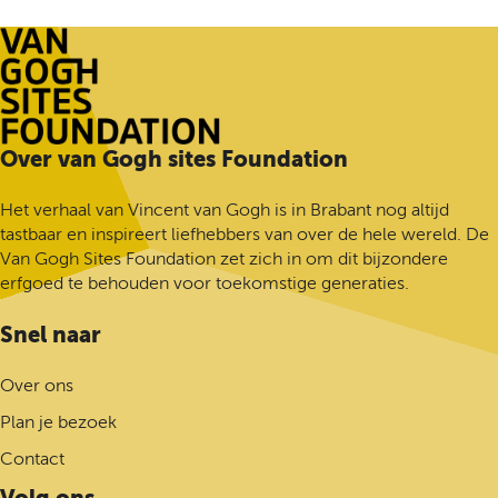
V
i
n
n
a
d
a
a
n
i
a
a
G
g
r
r
o
e
p
d
g
p
a
e
h
G
Over van Gogh sites Foundation
a
g
v
M
a
g
i
o
o
n
Het verhaal van Vincent van Gogh is in Brabant nog altijd
i
n
l
n
a
tastbaar en inspireert liefhebbers van over de hele wereld. De
n
a
g
u
a
Van Gogh Sites Foundation zet zich in om dit bijzondere
a
e
m
r
erfgoed te behouden voor toekomstige generaties.
n
e
d
d
n
e
Snel naar
e
t
h
p
e
o
Over ons
a
n
m
g
Plan je bezoek
e
i
p
Contact
n
a
a
Volg ons
g