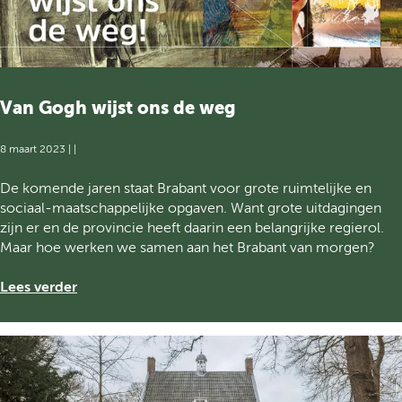
a
p
p
n
r
u
t
i
b
v
j
l
i
s
i
e
Van Gogh wijst ons de weg
B
e
r
e
k
t
s
s
8 maart 2023
|
|
v
t
p
e
e
V
r
De komende jaren staat Brabant voor grote ruimtelijke en
r
G
a
i
sociaal-maatschappelijke opgaven. Want grote uitdagingen
j
e
n
j
zijn er en de provincie heeft daarin een belangrijke regierol.
a
b
G
s
Maar hoe werken we samen aan het Brabant van morgen?
a
o
o
B
r
u
g
e
Lees verder
d
w
h
s
a
v
w
t
g
a
i
e
V
n
j
G
i
N
s
e
n