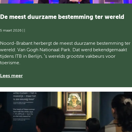
2
6
De meest duurzame bestemming ter wereld
5 maart 2026
|
|
D
Noord-Brabant herbergt de meest duurzame bestemming ter
e
wereld: Van Gogh Nationaal Park. Dat werd bekendgemaakt
m
tijdens ITB in Berlijn, ’s werelds grootste vakbeurs voor
e
toerisme.
e
s
Lees meer
t
d
u
u
r
z
a
m