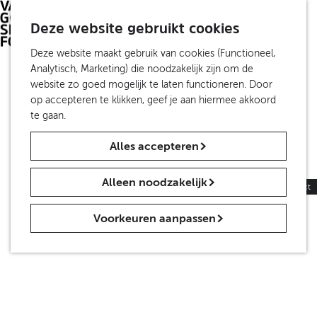
S
Investeer
Z
e
Deze website gebruikt cookies
Travel Trade
o
M
l
De Partners
e
e
G
Deze website maakt gebruik van cookies (Functioneel,
e
k
n
a
Analytisch, Marketing) die noodzakelijk zijn om de
c
Over ons
e
u
n
website zo goed mogelijk te laten functioneren. Door
t
Organisatie
n
a
op accepteren te klikken, geef je aan hiermee akkoord
e
Van Gogh Sites NV
a
te gaan.
e
ANBI
r
r
Alles accepteren
d
t
Contact
e
a
Nieuws
h
a
Alleen noodzakelijk
Persinformatie
|
Trade
|
Educatie
|
Contact
o
l
m
H
Voorkeuren aanpassen
e
u
p
i
a
d
g
i
e
g
e