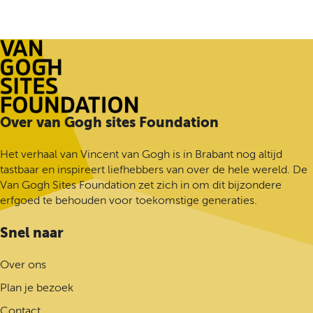
e
l
d
e
z
e
p
G
Over van Gogh sites Foundation
a
a
g
n
i
Het verhaal van Vincent van Gogh is in Brabant nog altijd
a
n
tastbaar en inspireert liefhebbers van over de hele wereld. De
a
a
Van Gogh Sites Foundation zet zich in om dit bijzondere
r
o
erfgoed te behouden voor toekomstige generaties.
d
p
e
F
Snel naar
h
a
o
c
Over ons
m
e
Plan je bezoek
e
b
p
o
Contact