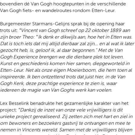
bovendien dé Van Gogh hoogtepunten in de verschillende
Van Gogh fiets- en wandelroutes rondom Etten-Leur.
Burgemeester Starmans-Gelijns sprak bij de opening haar
trots uit:
“Vincent van Gogh schreef op 22 oktober 1889 aan
zijn broer Theo: ‘‘Ik denk er dikwijls aan, hoe het in Etten was.
Dat is toch iets dat mij altijd dierbaar zal zijn... en al wat ik later
gezocht heb, is, geloof ik, al daar begonnen." Met de Van
Gogh Experience brengen we die dierbare plek tot leven.
Kunst en geschiedenis komen hier samen, diepgeworteld in
Etten-Leur. Net als onze eigen Moeierboom, die hem toen al
inspireerde. Ik ben ontzettend trots dat juist hier, in de Van
Gogh Kerk, deze prachtige experience te zien is, waar
iedereen de magie van Van Goghs werk kan voelen.
Lex Besselink benadrukte het gezamenlijke karakter van het
project:
“Dankzij de inzet van onze vele vrijwilligers is dit
unieke project gerealiseerd. Zij zetten zich met hart en ziel in
om bewoners en bezoekers gastvrij te ontvangen en mee te
nemen in Vincents wereld. Samen met de vrijwilligers blijven