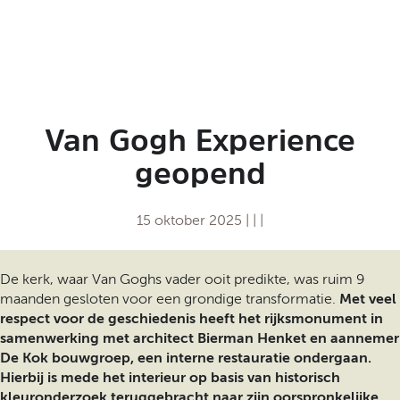
t
a
a
l
:
N
e
Van Gogh Experience
d
e
geopend
r
l
a
15 oktober 2025
|
|
|
n
d
s
De kerk, waar Van Goghs vader ooit predikte, was ruim 9
maanden gesloten voor een grondige transformatie.
Met veel
respect voor de geschiedenis heeft het rijksmonument in
samenwerking met architect Bierman Henket en aannemer
De Kok bouwgroep, een interne restauratie ondergaan.
Hierbij is mede het interieur op basis van historisch
kleuronderzoek teruggebracht naar zijn oorspronkelijke