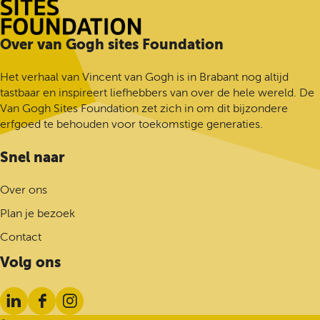
e
p
G
Over van Gogh sites Foundation
a
a
g
n
i
Het verhaal van Vincent van Gogh is in Brabant nog altijd
a
n
tastbaar en inspireert liefhebbers van over de hele wereld. De
a
a
Van Gogh Sites Foundation zet zich in om dit bijzondere
r
o
erfgoed te behouden voor toekomstige generaties.
d
p
e
F
Snel naar
h
a
o
c
Over ons
m
e
Plan je bezoek
e
b
p
o
Contact
a
o
Volg ons
g
k
e
L
F
I