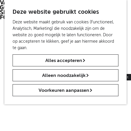
S
Investeer
Z
e
Deze website gebruikt cookies
Travel Trade
o
M
l
De Partners
e
e
G
Deze website maakt gebruik van cookies (Functioneel,
e
k
n
a
Analytisch, Marketing) die noodzakelijk zijn om de
c
Over ons
e
u
n
website zo goed mogelijk te laten functioneren. Door
t
Organisatie
n
a
op accepteren te klikken, geef je aan hiermee akkoord
e
Van Gogh Sites NV
a
te gaan.
e
ANBI
r
r
Alles accepteren
d
t
Contact
e
a
Nieuws
h
a
Alleen noodzakelijk
Persinformatie
|
Trade
|
Educatie
|
Contact
o
l
m
H
Voorkeuren aanpassen
e
u
p
i
a
d
g
i
e
g
e