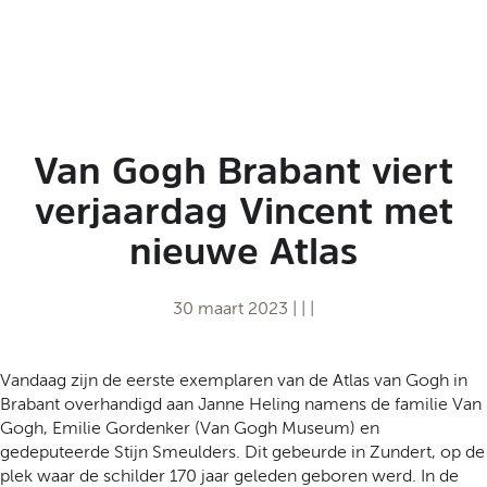
t
a
a
l
:
N
e
Van Gogh Brabant viert
d
e
verjaardag Vincent met
r
nieuwe Atlas
l
a
n
30 maart 2023
|
|
|
d
s
Vandaag zijn de eerste exemplaren van de Atlas van Gogh in
Brabant overhandigd aan Janne Heling namens de familie Van
Gogh, Emilie Gordenker (Van Gogh Museum) en
gedeputeerde Stijn Smeulders. Dit gebeurde in Zundert, op de
plek waar de schilder 170 jaar geleden geboren werd. In de