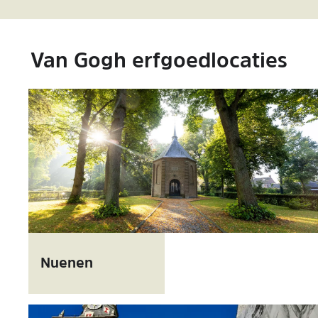
Van Gogh erfgoedlocaties
N
u
Nuenen
e
n
e
n