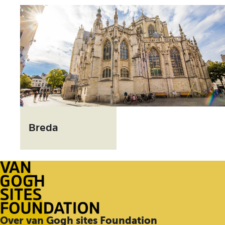
e
r
t
B
r
Breda
e
d
a
G
Over van Gogh sites Foundation