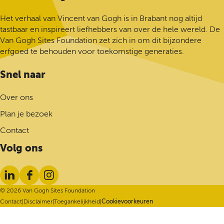
a
n
Het verhaal van Vincent van Gogh is in Brabant nog altijd
a
tastbaar en inspireert liefhebbers van over de hele wereld. De
a
Van Gogh Sites Foundation zet zich in om dit bijzondere
r
erfgoed te behouden voor toekomstige generaties.
d
e
Snel naar
h
o
Over ons
m
Plan je bezoek
e
p
Contact
a
Volg ons
g
e
L
F
I
i
a
n
© 2026 Van Gogh Sites Foundation
n
c
s
Contact
|
Disclaimer
|
Toegankelijkheid
|
Cookievoorkeuren
k
e
t
e
b
a