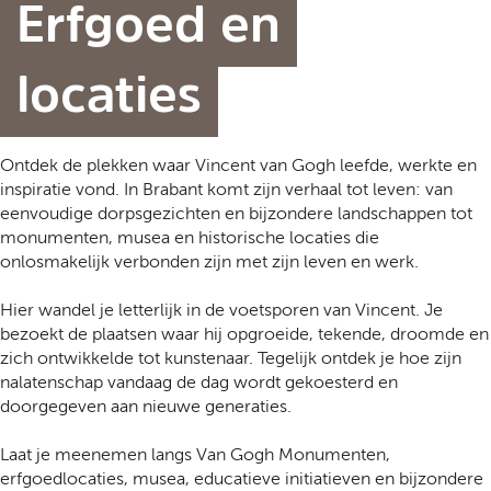
t
Erfgoed en
a
a
l
locaties
:
N
e
Ontdek de plekken waar Vincent van Gogh leefde, werkte en
d
inspiratie vond. In Brabant komt zijn verhaal tot leven: van
e
eenvoudige dorpsgezichten en bijzondere landschappen tot
r
monumenten, musea en historische locaties die
l
onlosmakelijk verbonden zijn met zijn leven en werk.
a
n
Hier wandel je letterlijk in de voetsporen van Vincent. Je
d
bezoekt de plaatsen waar hij opgroeide, tekende, droomde en
s
zich ontwikkelde tot kunstenaar. Tegelijk ontdek je hoe zijn
nalatenschap vandaag de dag wordt gekoesterd en
doorgegeven aan nieuwe generaties.
Laat je meenemen langs Van Gogh Monumenten,
erfgoedlocaties, musea, educatieve initiatieven en bijzondere