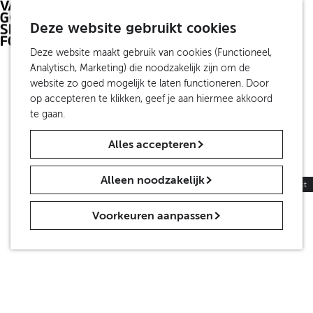
S
Investeer
Z
e
Deze website gebruikt cookies
Travel Trade
o
M
l
De Partners
e
e
G
Deze website maakt gebruik van cookies (Functioneel,
e
k
n
a
Analytisch, Marketing) die noodzakelijk zijn om de
c
Over ons
e
u
n
website zo goed mogelijk te laten functioneren. Door
t
Organisatie
n
a
op accepteren te klikken, geef je aan hiermee akkoord
e
Van Gogh Sites NV
a
te gaan.
e
ANBI
r
r
Alles accepteren
d
t
Contact
e
a
Nieuws
h
a
Alleen noodzakelijk
Persinformatie
|
Trade
|
Educatie
|
Contact
o
l
m
H
Voorkeuren aanpassen
e
u
p
i
a
d
g
i
e
g
e