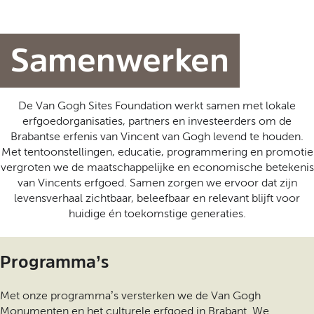
t
a
a
l
Samenwerken
:
N
e
De Van Gogh Sites Foundation werkt samen met lokale
d
erfgoedorganisaties, partners en investeerders om de
e
Brabantse erfenis van Vincent van Gogh levend te houden.
r
Met tentoonstellingen, educatie, programmering en promotie
l
vergroten we de maatschappelijke en economische betekenis
a
van Vincents erfgoed. Samen zorgen we ervoor dat zijn
n
levensverhaal zichtbaar, beleefbaar en relevant blijft voor
d
huidige én toekomstige generaties.
s
Programma’s
Met onze programma’s versterken we de Van Gogh
Monumenten en het culturele erfgoed in Brabant. We