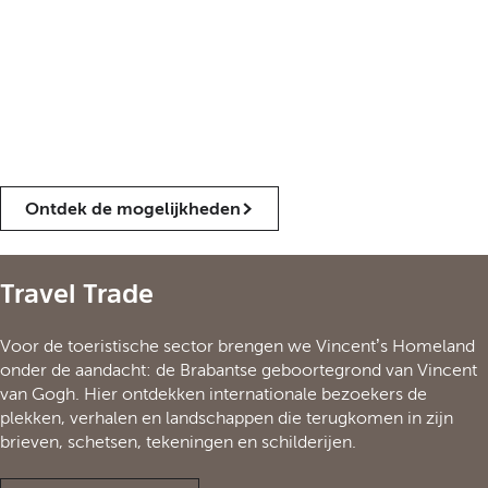
De Van Gogh Sites Foundation is afhankelijk van steun van
particulieren, bedrijven en andere betrokkenen. Met donaties
en giften helpen zij om Vincents culturele erfenis te bewaren,
door te geven en toegankelijk te maken voor toekomstige
generaties. Elke vorm van ondersteuning is waardevol. Er zijn
verschillende manieren om ons te steunen.
Ontdek de mogelijkheden
Travel Trade
Voor de toeristische sector brengen we Vincent’s Homeland
onder de aandacht: de Brabantse geboortegrond van Vincent
van Gogh. Hier ontdekken internationale bezoekers de
plekken, verhalen en landschappen die terugkomen in zijn
brieven, schetsen, tekeningen en schilderijen.