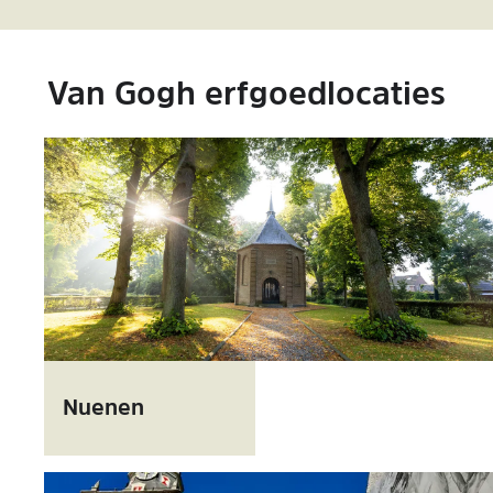
Van Gogh erfgoedlocaties
N
u
Nuenen
e
n
e
n