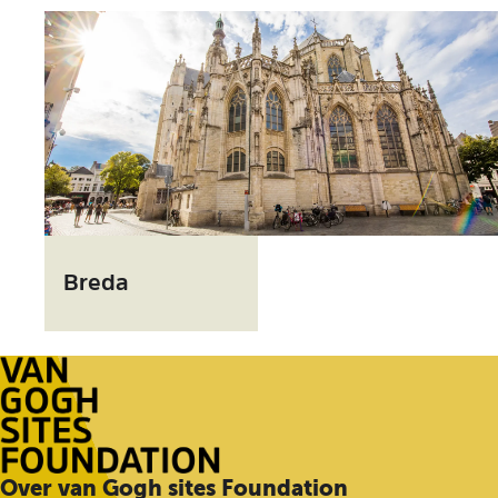
e
r
t
B
r
Breda
e
d
a
G
Over van Gogh sites Foundation