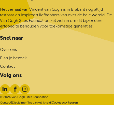
a
n
Het verhaal van Vincent van Gogh is in Brabant nog altijd
a
tastbaar en inspireert liefhebbers van over de hele wereld. De
a
Van Gogh Sites Foundation zet zich in om dit bijzondere
r
erfgoed te behouden voor toekomstige generaties.
d
e
Snel naar
h
o
Over ons
m
Plan je bezoek
e
p
Contact
a
Volg ons
g
e
L
F
I
i
a
n
© 2026 Van Gogh Sites Foundation
n
c
s
Contact
|
Disclaimer
|
Toegankelijkheid
|
Cookievoorkeuren
k
e
t
e
b
a