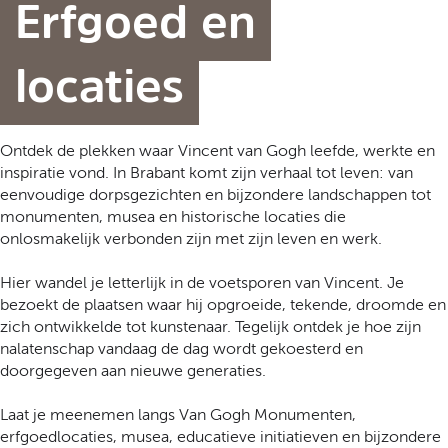
t
Erfgoed en
a
a
l
locaties
:
N
e
Ontdek de plekken waar Vincent van Gogh leefde, werkte en
d
inspiratie vond. In Brabant komt zijn verhaal tot leven: van
e
eenvoudige dorpsgezichten en bijzondere landschappen tot
r
monumenten, musea en historische locaties die
l
onlosmakelijk verbonden zijn met zijn leven en werk.
a
n
Hier wandel je letterlijk in de voetsporen van Vincent. Je
d
bezoekt de plaatsen waar hij opgroeide, tekende, droomde en
s
zich ontwikkelde tot kunstenaar. Tegelijk ontdek je hoe zijn
nalatenschap vandaag de dag wordt gekoesterd en
doorgegeven aan nieuwe generaties.
Laat je meenemen langs Van Gogh Monumenten,
erfgoedlocaties, musea, educatieve initiatieven en bijzondere