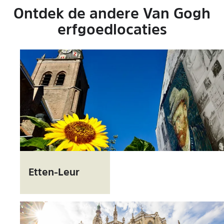
Ontdek de andere Van Gogh
erfgoedlocaties
E
t
Etten-Leur
t
e
n
-
L