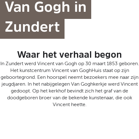
t
Van Gogh in
a
a
l
Zundert
:
N
e
d
Waar het verhaal begon
e
r
In Zundert werd Vincent van Gogh op 30 maart 1853 geboren.
l
Het kunstcentrum Vincent van GoghHuis staat op zijn
a
geboortegrond. Een hoorspel neemt bezoekers mee naar zijn
n
jeugdjaren. In het nabijgelegen Van Goghkerkje werd Vincent
d
gedoopt. Op het kerkhof bevindt zich het graf van de
s
doodgeboren broer van de bekende kunstenaar, die ook
Vincent heette.