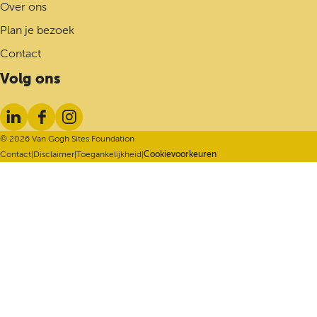
o
Over ons
m
Plan je bezoek
e
p
Contact
a
Volg ons
g
e
L
F
I
i
a
n
© 2026 Van Gogh Sites Foundation
n
c
s
Contact
|
Disclaimer
|
Toegankelijkheid
|
Cookievoorkeuren
k
e
t
e
b
a
d
o
g
I
o
r
n
k
a
m