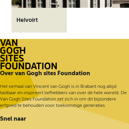
H
e
Helvoirt
l
v
o
i
r
t
G
Over van Gogh sites Foundation
a
n
Het verhaal van Vincent van Gogh is in Brabant nog altijd
a
tastbaar en inspireert liefhebbers van over de hele wereld. De
a
Van Gogh Sites Foundation zet zich in om dit bijzondere
r
erfgoed te behouden voor toekomstige generaties.
d
e
Snel naar
h