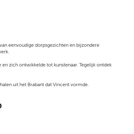
t
a
a
l
:
N
e
n: van eenvoudige dorpsgezichten en bijzondere
d
werk.
e
r
 en zich ontwikkelde tot kunstenaar. Tegelijk ontdek
l
a
n
alen uit het Brabant dat Vincent vormde.
d
s
p