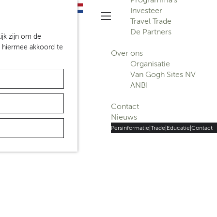
S
Investeer
Z
e
Travel Trade
o
M
l
De Partners
e
e
ijk zijn om de
e
k
n
n hiermee akkoord te
c
Over ons
e
u
t
Organisatie
n
e
Van Gogh Sites NV
e
ANBI
r
t
Contact
a
Nieuws
a
Persinformatie
|
Trade
|
Educatie
|
Contact
l
H
u
i
d
i
g
e