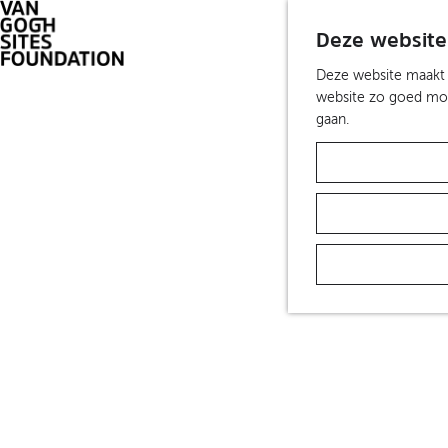
Deze website
G
Deze website maakt g
a
website zo goed moge
n
gaan.
a
a
r
d
e
h
o
m
e
p
a
g
e