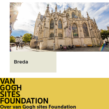
e
r
t
B
r
Breda
e
d
a
G
Over van Gogh sites Foundation