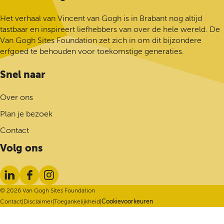
a
n
Het verhaal van Vincent van Gogh is in Brabant nog altijd
a
tastbaar en inspireert liefhebbers van over de hele wereld. De
a
Van Gogh Sites Foundation zet zich in om dit bijzondere
r
erfgoed te behouden voor toekomstige generaties.
d
e
Snel naar
h
o
Over ons
m
Plan je bezoek
e
p
Contact
a
Volg ons
g
e
L
F
I
i
a
n
© 2026 Van Gogh Sites Foundation
n
c
s
Contact
|
Disclaimer
|
Toegankelijkheid
|
Cookievoorkeuren
k
e
t
e
b
a