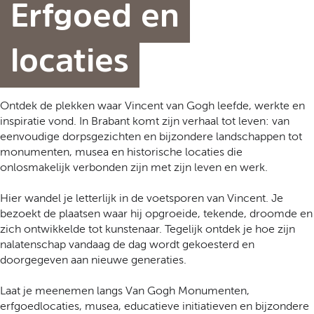
t
Erfgoed en
a
a
l
locaties
:
N
e
Ontdek de plekken waar Vincent van Gogh leefde, werkte en
d
inspiratie vond. In Brabant komt zijn verhaal tot leven: van
e
eenvoudige dorpsgezichten en bijzondere landschappen tot
r
monumenten, musea en historische locaties die
l
onlosmakelijk verbonden zijn met zijn leven en werk.
a
n
Hier wandel je letterlijk in de voetsporen van Vincent. Je
d
bezoekt de plaatsen waar hij opgroeide, tekende, droomde en
s
zich ontwikkelde tot kunstenaar. Tegelijk ontdek je hoe zijn
nalatenschap vandaag de dag wordt gekoesterd en
doorgegeven aan nieuwe generaties.
Laat je meenemen langs Van Gogh Monumenten,
erfgoedlocaties, musea, educatieve initiatieven en bijzondere