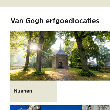
Van Gogh erfgoedlocaties
N
u
Nuenen
e
n
e
n