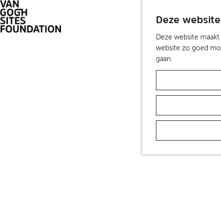
Deze website
G
Deze website maakt g
a
website zo goed moge
n
gaan.
a
a
r
d
e
h
o
m
e
p
a
g
e