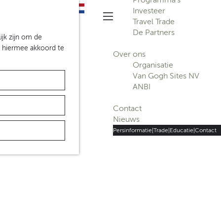
S
Investeer
Z
e
Travel Trade
o
M
l
De Partners
e
e
ijk zijn om de
e
k
n
n hiermee akkoord te
c
Over ons
e
u
t
Organisatie
n
e
Van Gogh Sites NV
e
ANBI
r
t
Contact
a
Nieuws
a
Persinformatie
|
Trade
|
Educatie
|
Contact
l
H
u
i
d
i
g
e